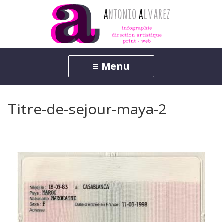
Titre-de-sejour-maya-2