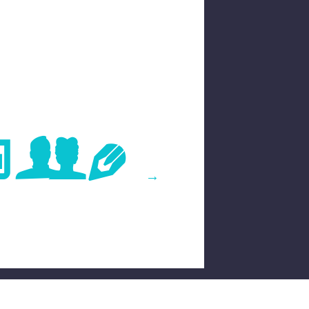
age
→