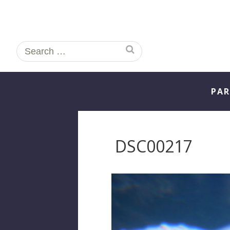
Search
for:
PAR
DSC00217