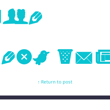
age
Next Im
↑ Return to post