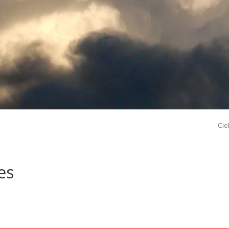
Cie
es