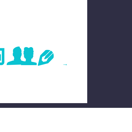
age
→