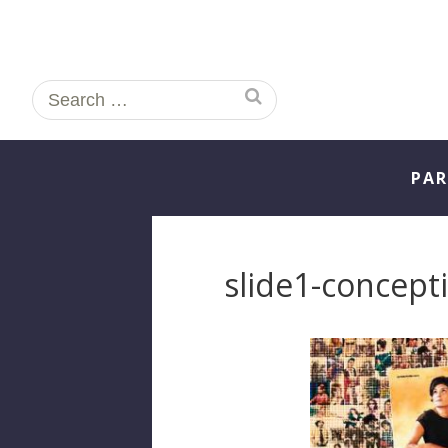
Search
for:
PAR
slide1-concep