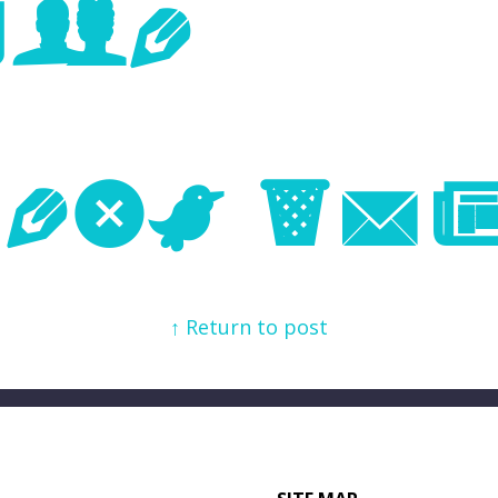
age
Next Im
↑ Return to post