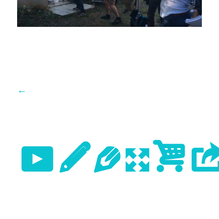
←
Previo