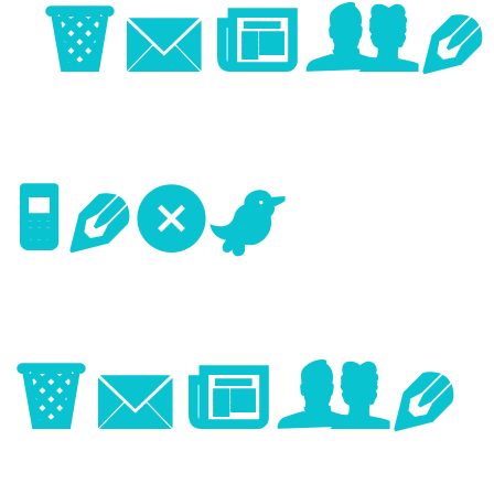
Image
Next
Image