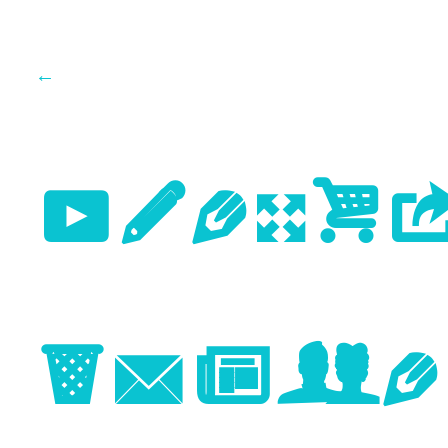
←
Previo
Image