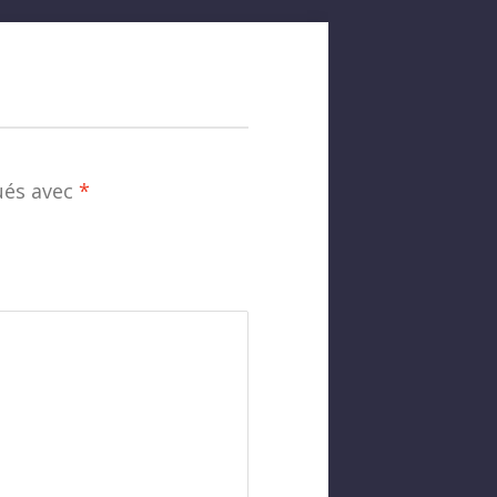
ués avec
*