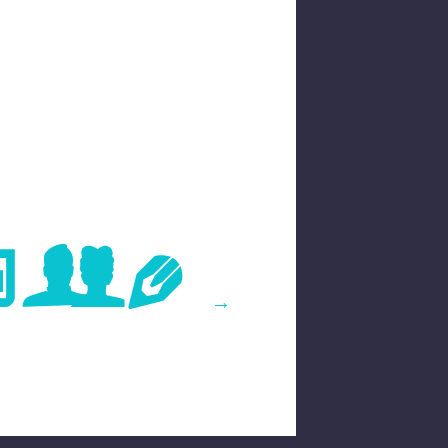
age
→