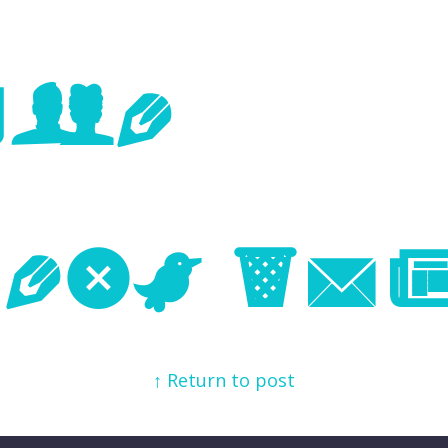
age
Next Im
↑ Return to post