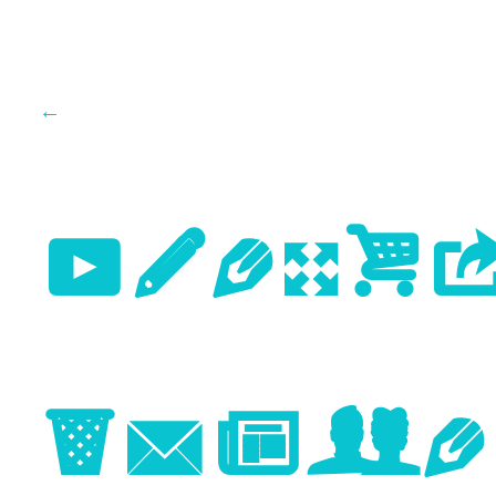
←
Previo
Image