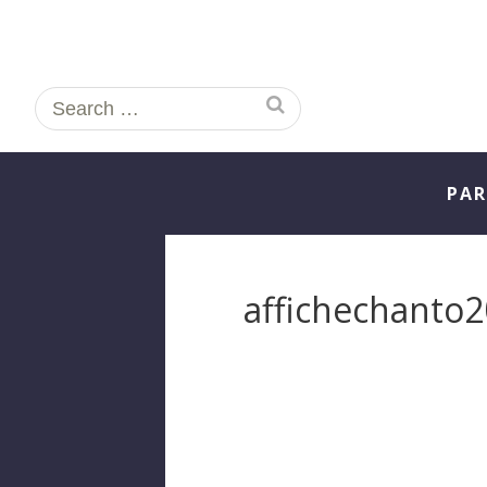
Search
for:
PAR
affichechanto