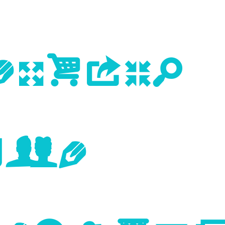
evious
age