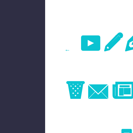
Pr
←
Im