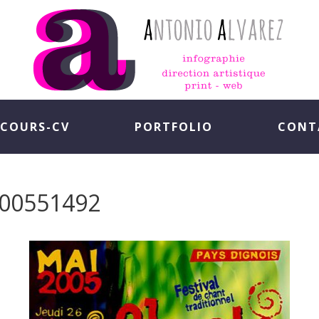
COURS-CV
PORTFOLIO
CONT
200551492