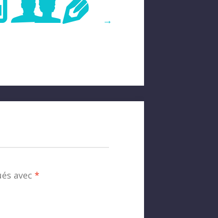
age
→
ués avec
*