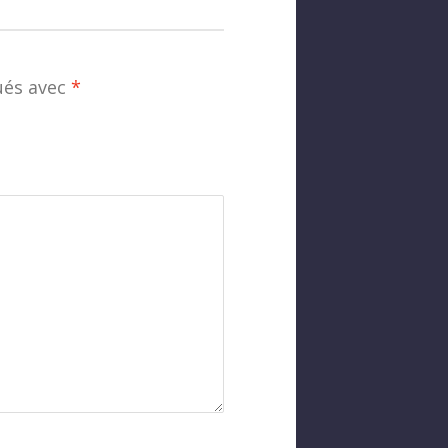
ués avec
*