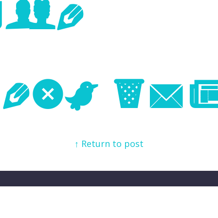
age
Next Im
↑ Return to post