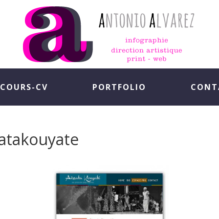
COURS-CV
PORTFOLIO
CONT
satakouyate