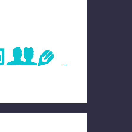
age
→