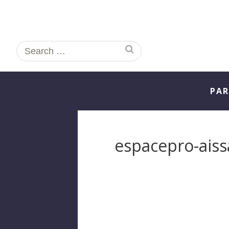
Search
for:
PAR
espacepro-ais