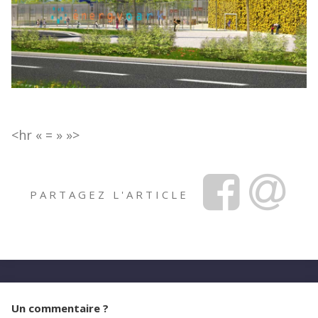
<hr « = » »>
PARTAGEZ L'ARTICLE
Facebook
Share
via
Email
Un commentaire ?