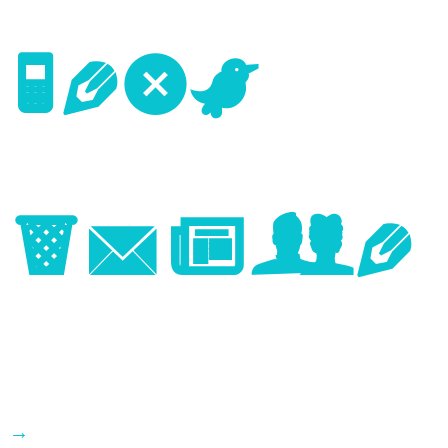
Next
Image
→