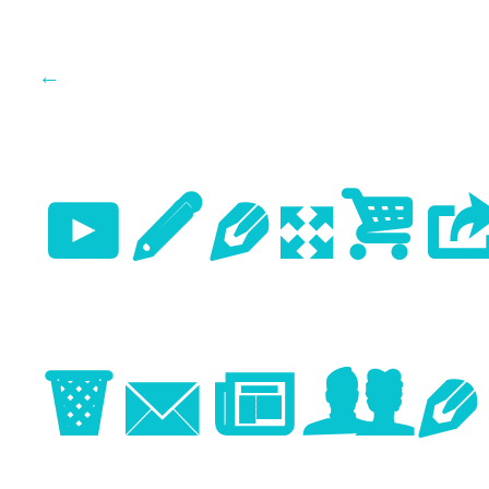
←
Previo
Image