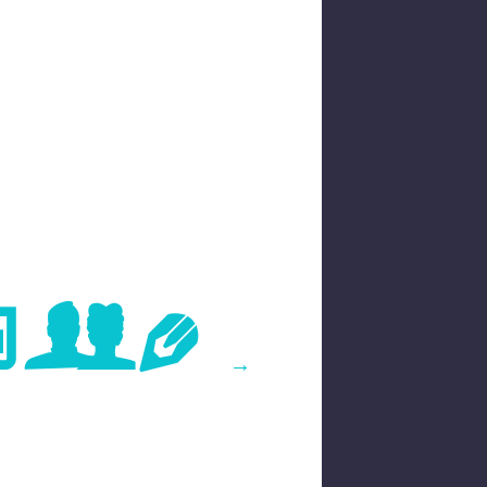
age
→