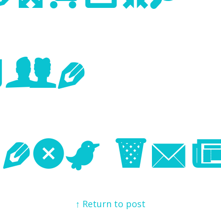
age
Next Im
↑ Return to post