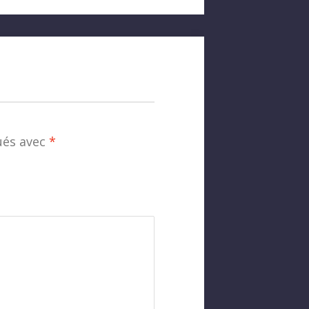
ués avec
*