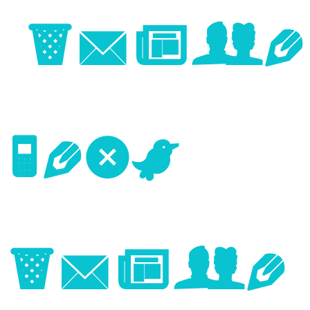
Image
Next
Image