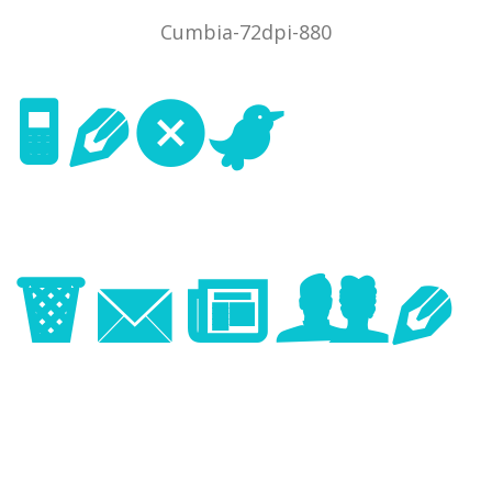
Cumbia-72dpi-880
Next
Image