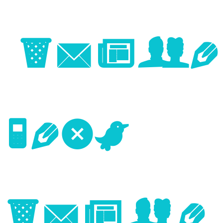
Image
Next
Image