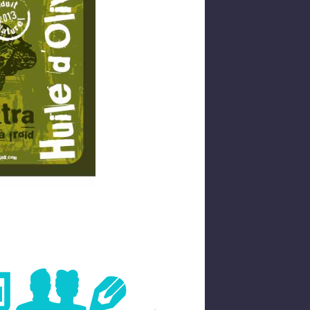
age
→