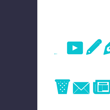
Pr
←
Im