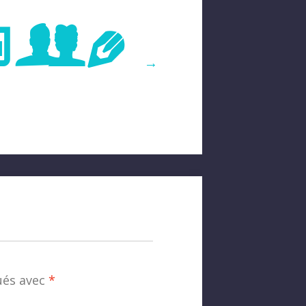
age
→
ués avec
*