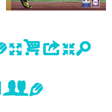
evious
age