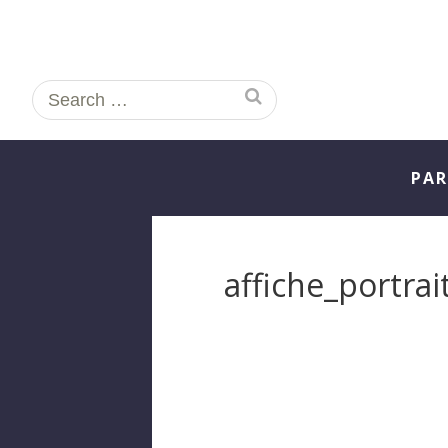
Search
for:
PAR
affiche_portrai