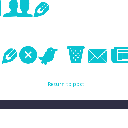
age
Next Im
↑ Return to post