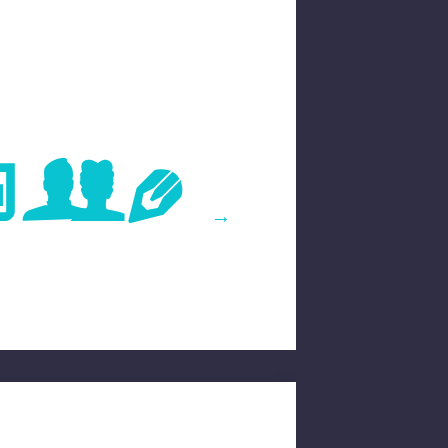
age
→