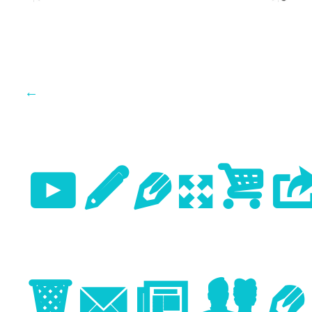
←
Previo
Image