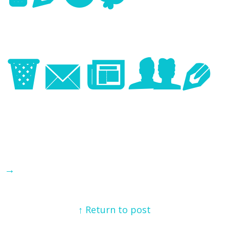
Image
→
↑ Return to post