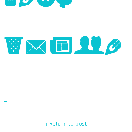
Image
→
↑ Return to post