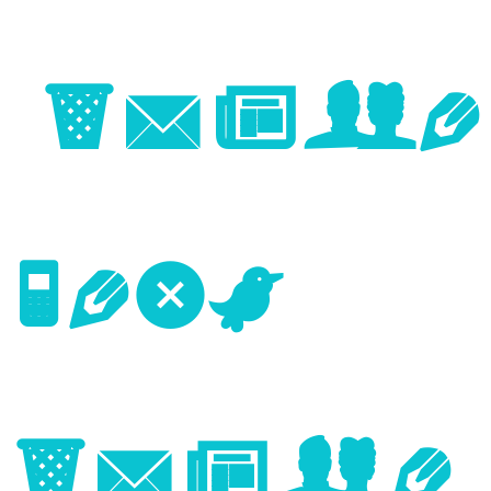
Image
Next
Image