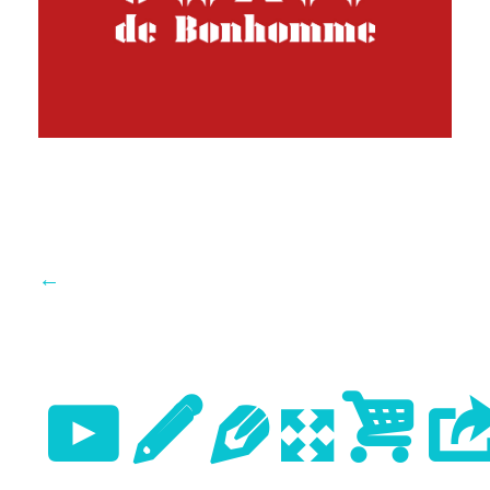
←
Previo