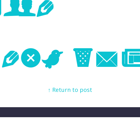
age
Next Im
↑ Return to post