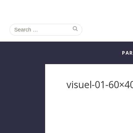
Search
for:
PAR
visuel-01-60×4