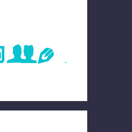
age
→