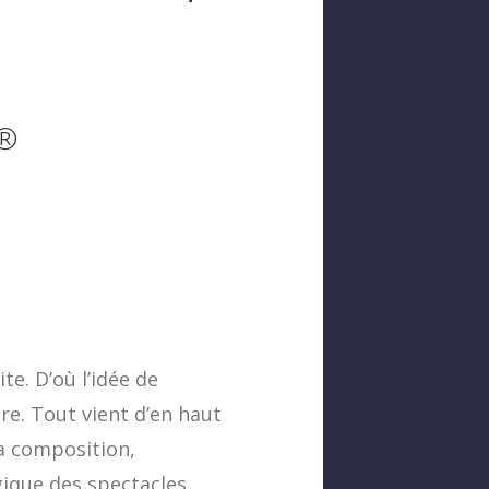
®
te. D’où l’idée de
e. Tout vient d’en haut
la composition,
ique des spectacles.