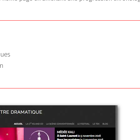
ques
on