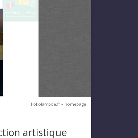
kokolampoe.fr – homepage
ction artistique