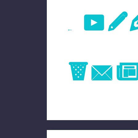
Pr
←
Im