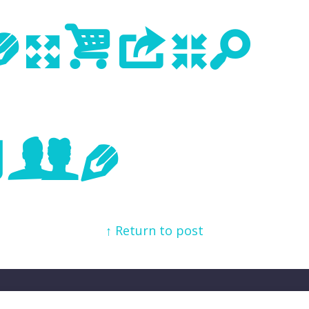
evious
age
↑ Return to post