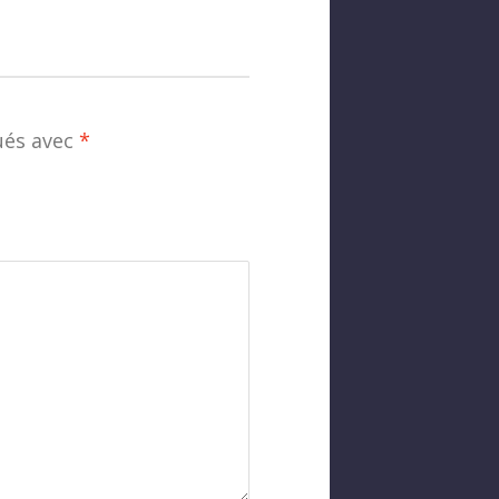
ués avec
*