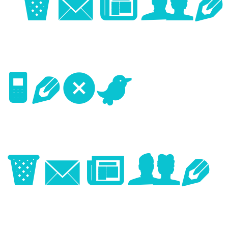
Image
Next
Image