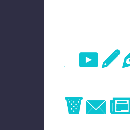
Pr
←
Im