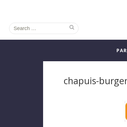
Search
for:
PAR
chapuis-burger