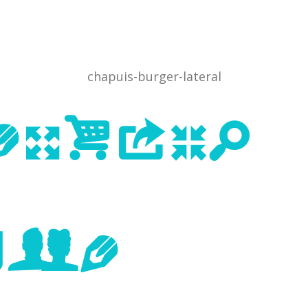
chapuis-burger-lateral
evious
age