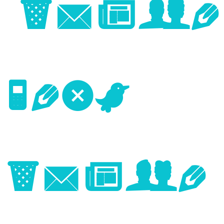
Image
Next
Image