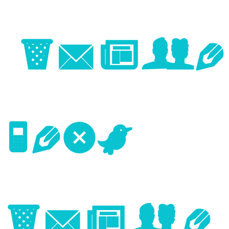
Image
Next
Image