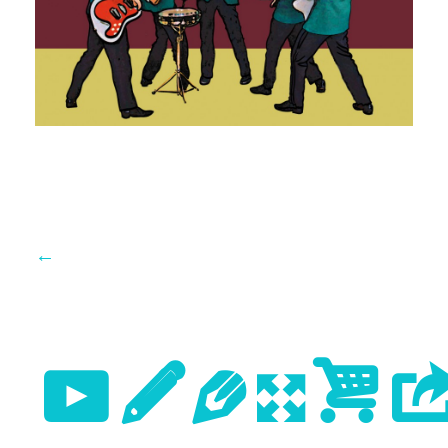
←
Previo