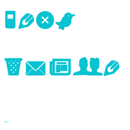
Next
Image
→