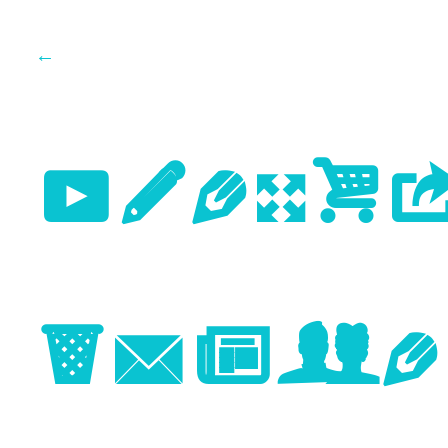
←
Previo
Image