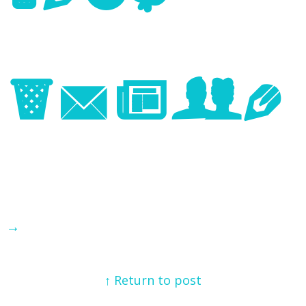
Image
→
↑ Return to post