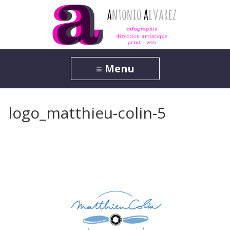
logo_matthieu-colin-5