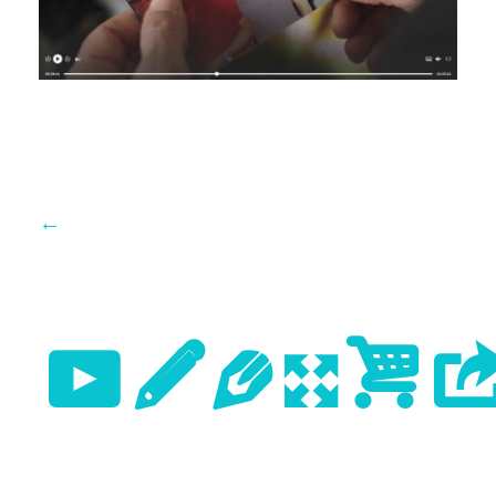
←
Previo