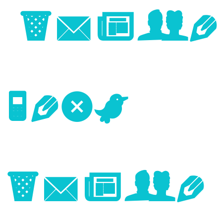
Image
Next
Image