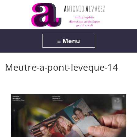
Meutre-a-pont-leveque-14