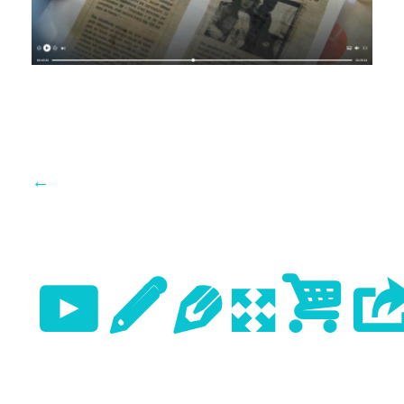
←
Previo