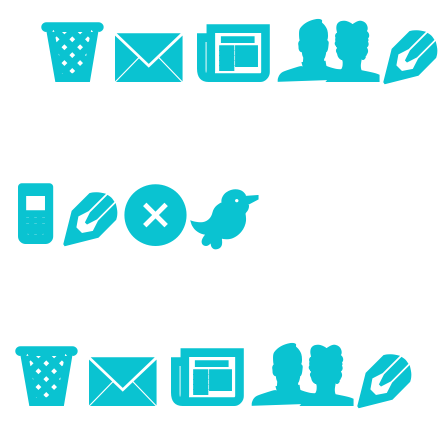
Image
Next
Image