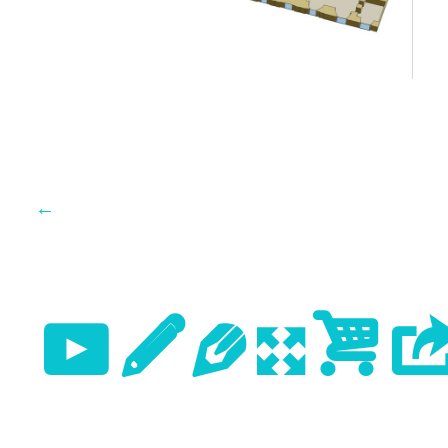
←
Previo