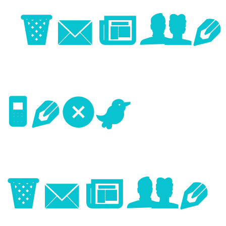
Image
Next
Image