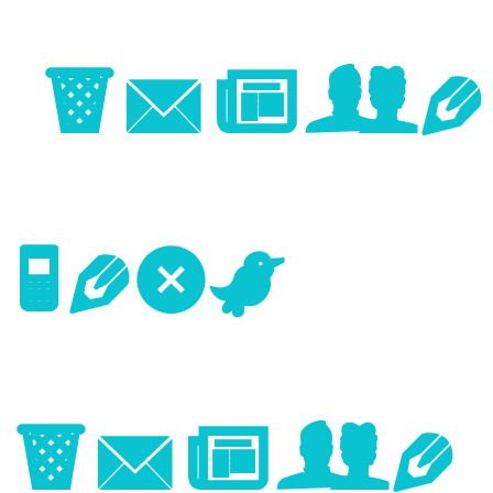
Image
Next
Image