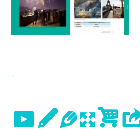
←
Previo