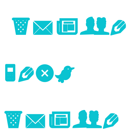
Image
Next
Image