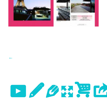
←
Previo