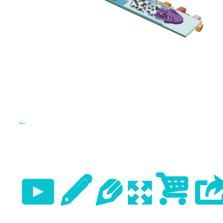
←
Previo