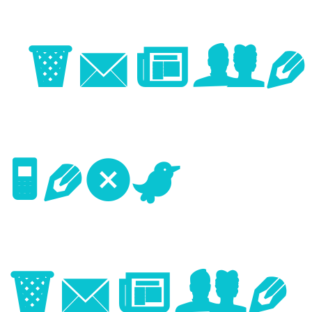
Image
Next
Image