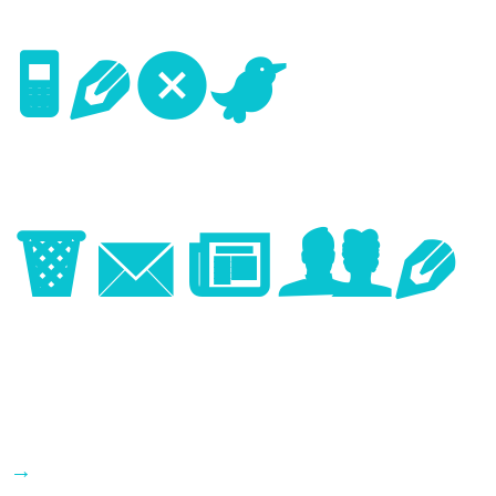
Next
Image
→