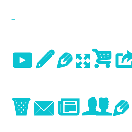
←
Previo
Image