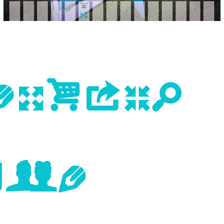
evious
age