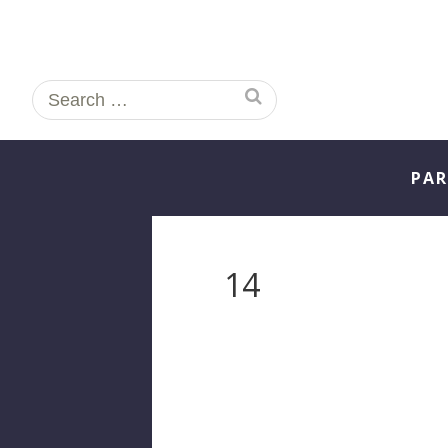
Search
for:
PAR
14