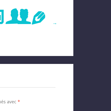
age
→
ués avec
*