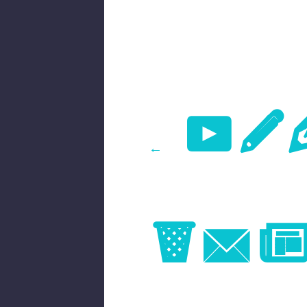
Pr
←
Im