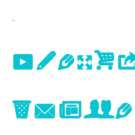
←
Previo
Image