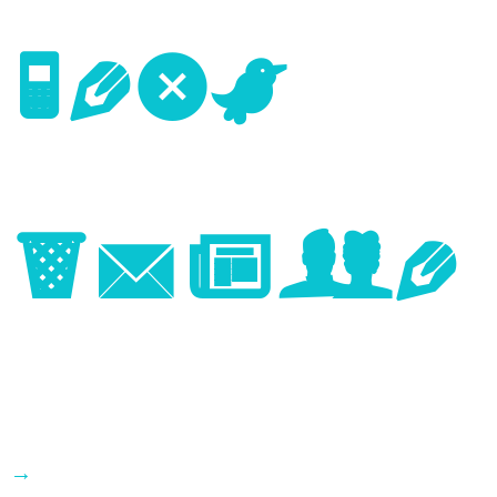
Next
Image
→