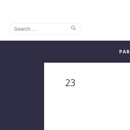
Search
for:
PAR
23