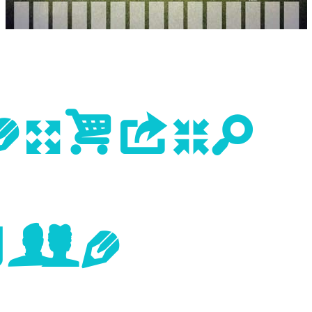
evious
age