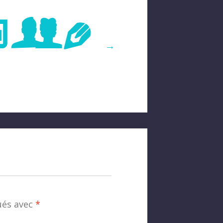
age
→
ués avec
*