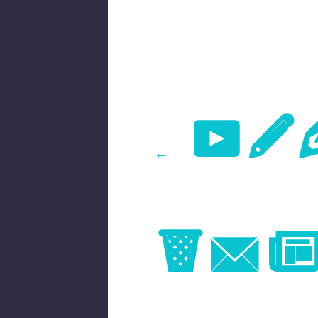
Pr
←
Im