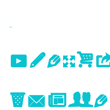
←
Previo
Image