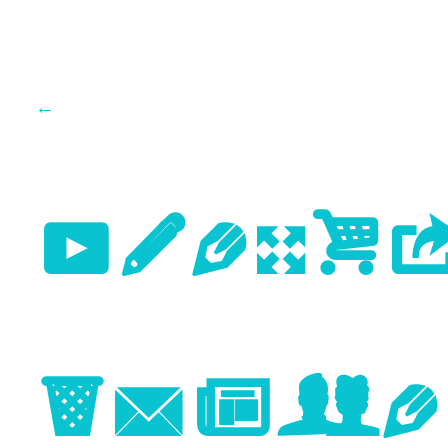
←
Previo
Image