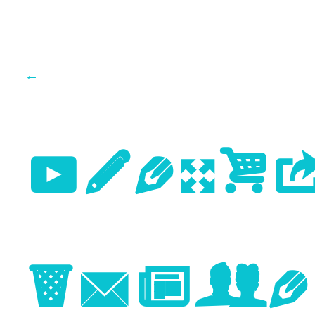
←
Previo
Image