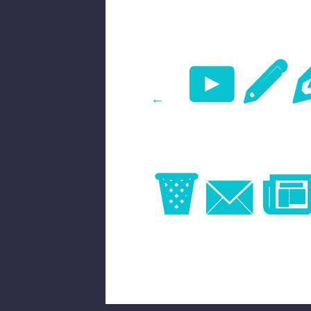
Pr
←
Im