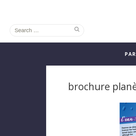
Search
for:
PAR
brochure planè