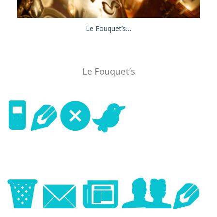
Le Fouquet’s…
Le Fouquet’s
Next
Image