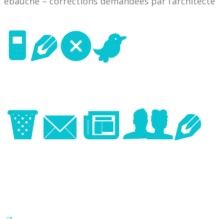
ébauche – corrections demandées par l’architecte
Next
Image
→