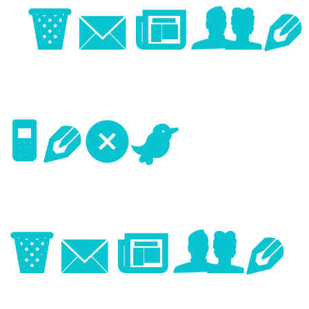
Image
Next
Image