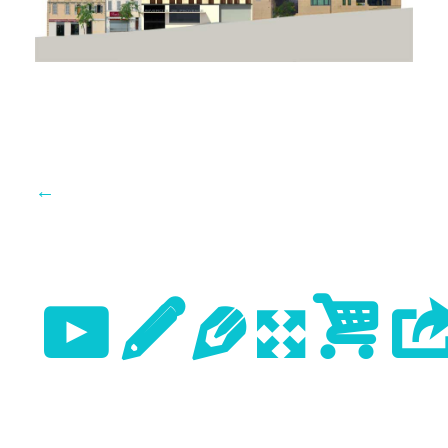
←
Previo