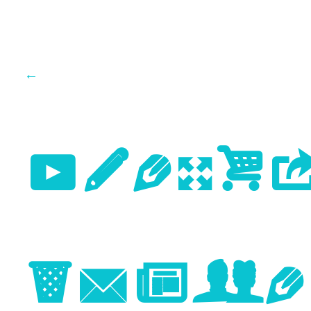
←
Previo
Image